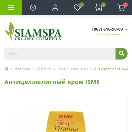
0
0
0
(067) 616-90-09
Заказать звонок
Для тела
Для тела
Крема и лосьоны
Антицеллюлитный кр
Антицеллюлитный крем ISME