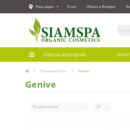
Наш адрес
О нас
Обмен и Возврат
Ко
Список категорий
Оплат
Производитель
Genive
Genive