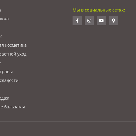
а
Мы в социальных сетях:
ияжа
ос
ая косметика
растной уход
е
 травы
сладости
одаж
е бальзамы