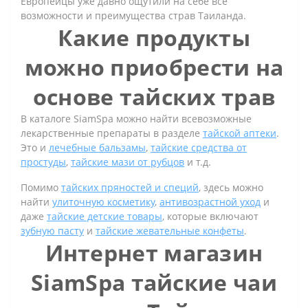
Европейцы уже давно ощутили на себе все
возможности и преимущества страв Таиланда.
Какие продукты
можно приобрести на
основе тайских трав
В каталоге SiamSpa можно найти всевозможные
лекарственные препараты в разделе
тайской аптеки
.
Это и
лечебные бальзамы
,
тайские средства от
простуды
,
тайские мази от рубцов
и т.д.
Помимо
тайских пряностей и специй
, здесь можно
найти
улиточную косметику
,
антивозрастной уход
и
даже
тайские детские товары
, которые включают
зубную пасту
и
тайские жевательные конфеты
.
Интернет магазин
SiamSpa тайские чаи