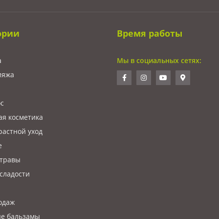
ории
Время работы
а
Мы в социальных сетях:
ияжа
ос
ая косметика
растной уход
е
 травы
сладости
одаж
е бальзамы