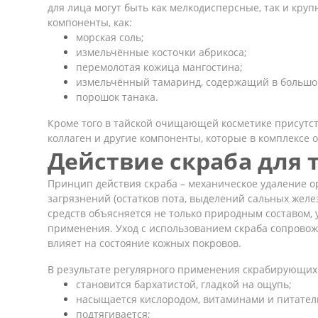
для лица могут быть как мелкодисперсные, так и кру
компоненты, как:
морская соль;
измельчённые косточки абрикоса;
перемолотая кожица мангостина;
измельчённый тамаринд, содержащий в большом
порошок танака.
Кроме того в тайской очищающей косметике присутст
коллаген и другие компоненты, которые в комплексе
Действие скраба для 
Принцип действия скраба – механическое удаление о
загрязнений (остатков пота, выделений сальных жел
средств объясняется не только природным составом, 
применения. Уход с использованием скраба сопровож
влияет на состояние кожных покровов.
В результате регулярного применения скрабирующих 
становится бархатистой, гладкой на ощупь;
насыщается кислородом, витаминами и питате
подтягивается;