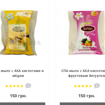
-мыло с АХА кислотами и
СПА-мыло с АХА кислота
мёдом
фруктовым йогурто
3
5
150 грн.
150 грн.