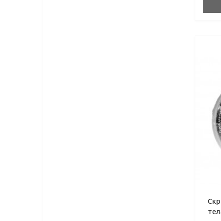
Скр
тел