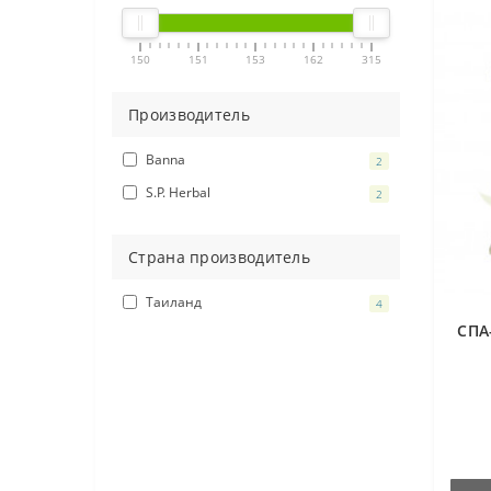
150
151
153
162
315
Производитель
Banna
2
S.P. Herbal
2
Страна производитель
Таиланд
4
СПА