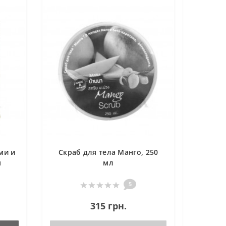
ми и
Скраб для тела Манго, 250
м
мл
5
315 грн.