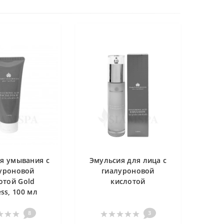
я умывания с
Эмульсия для лица с
уроновой
гиалуроновой
отой Gold
кислотой
ess, 100 мл
8
3