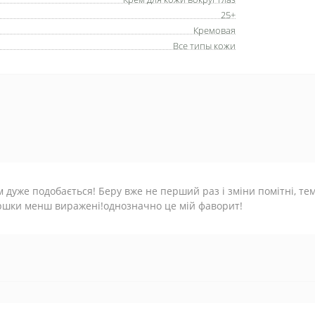
25+
Кремовая
Все типы кожи
 дуже подобається! Беру вже не перший раз і зміни помітні, тем
ршки менш виражені!однозначно це мій фаворит!