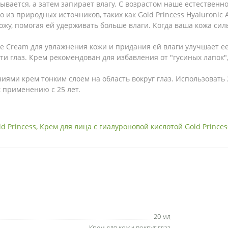
итывается, а затем запирает влагу. С возрастом наше естествен
 из природных источников, таких как Gold Princess Hyaluronic 
жу, помогая ей удерживать больше влаги. Когда ваша кожа сил
Eye Cream для увлажнения кожи и придания ей влаги улучшает ее
 глаз. Крем рекомендован для избавления от "гусиных лапок", к
ями крем тонким слоем на область вокруг глаз. Использовать 2
к применению с 25 лет.
d Princess
,
Крем для лица с гиалуроновой кислотой Gold Princes
20 мл
Крем для кожи вокруг глаз