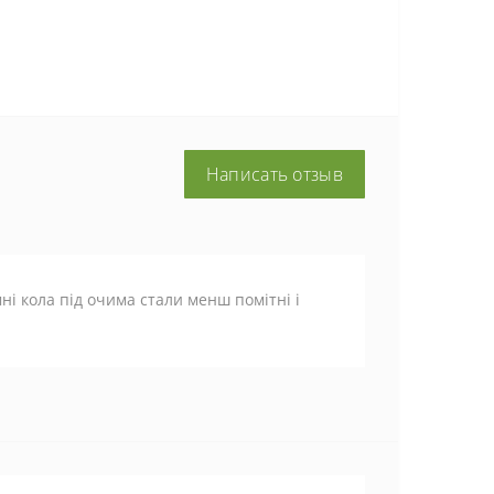
Написать отзыв
ні кола під очима стали менш помітні і