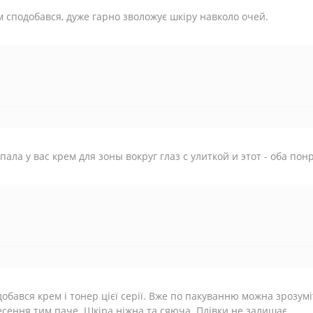
 сподобався, дуже гарно зволожує шкіру навколо очей.
пала у вас крем для зоны вокруг глаз с улиткой и этот - оба по
обався крем і тонер цієї серії. Вже по пакуванню можна зрозумі
сення тим паче. Шкіра ніжна та сяюча. Плівки не залишає.