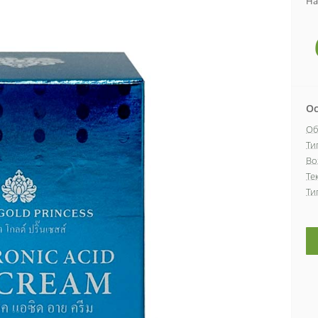
На
Ос
Об
Ти
Во
Те
Ти