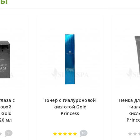
ры
лаза с
Тонер с гиалуроновой
Пенка дл
новой
кислотой Gold
гиал
 Gold
Princess
кисл
 20 мл
Princ
9
10