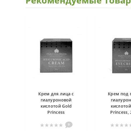
Рекомендуемые това
Крем для лица с
Крем под г
гиалуроновой
гиалуро
кислотой Gold
кислотой
Princess
Princess,
9