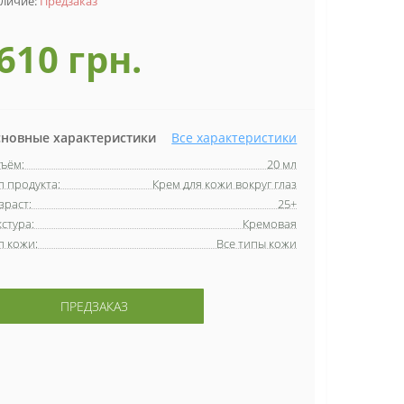
личие:
Предзаказ
610 грн.
новные характеристики
Все характеристики
ъём:
20 мл
п продукта:
Крем для кожи вокруг глаз
зраст:
25+
кстура:
Кремовая
п кожи:
Все типы кожи
ПРЕДЗАКАЗ