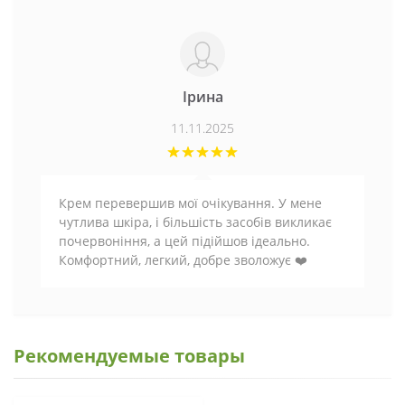
Ірина
11.11.2025
Крем перевершив мої очікування. У мене
чутлива шкіра, і більшість засобів викликає
почервоніння, а цей підійшов ідеально.
Комфортний, легкий, добре зволожує ❤️
Рекомендуемые товары