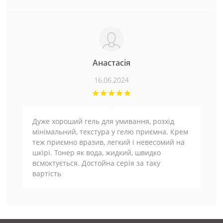
Анастасія
16.06.2024
Дуже хороший гель для умивання, розхід
мінімальний, текстура у гелю приємна. Крем
теж приємно вразив, легкий і невесомий на
шкірі. Тонер як вода, жидкий, швидко
всмоктується. Достойна серія за таку
вартість