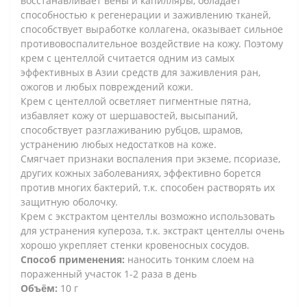
восстанавливает вены и капилляры, обладает
способностью к регенерации и заживлению тканей,
способствует выработке коллагена, оказывает сильное
противовоспалительное воздействие на кожу. Поэтому
крем с центеллой считается одним из самых
эффективных в Азии средств для заживления ран,
ожогов и любых повреждений кожи.
Крем с центеллой осветляет пигментные пятна,
избавляет кожу от шершавостей, высыпаний,
способствует разглаживанию рубцов, шрамов,
устранению любых недостатков на коже.
Смягчает признаки воспаления при экземе, псориазе,
других кожных заболеваниях, эффективно борется
против многих бактерий, т.к. способен растворять их
защитную оболочку.
Крем с экстрактом центеллы возможно использовать
для устранения купероза, т.к. экстракт центеллы очень
хорошо укрепляет стенки кровеносных сосудов.
Способ применения:
наносить тонким слоем на
пораженный участок 1-2 раза в день
Объём:
10 г