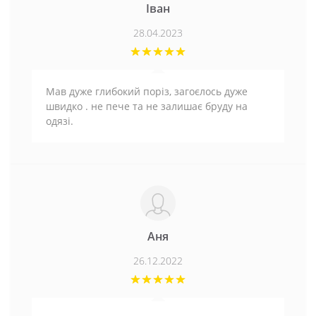
Іван
28.04.2023
Мав дуже глибокий поріз, загоєлось дуже
швидко . не пече та не залишає бруду на
одязі.
Аня
26.12.2022