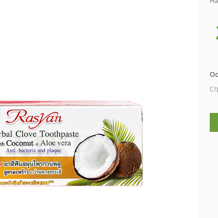
На
Ос
Ст