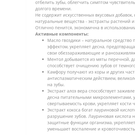
отбелить зубы, облегчить симптом чувствител
долгого времени.
Не содержит искусственных вкусовых добавок,
натуральные вещества - экстракты растений
Отлично пенится, экономична в использовании
Активные компоненты:
Масло гвоздики – натуральное средство 
эффектом, укрепляет десна, предотвраща
свои обеззараживающие и ранозаживляющ
Ментол добывается из мяты перечной, да
способствует очищению зубов от темного
Камфору получают из коры и других час
антиспазматическим действием, великол
на зубы.
Экстракт алоэ вера способствует заживл
десна питательными микроэлементами, у
свертываемость крови, укрепляет кости 
Экстракт кокоса богат лауриновой кисло
разрушение зубов. Лауриновая кислота н
защитные функции организма, укрепляет д
уменьшает воспаление и кровоточивость