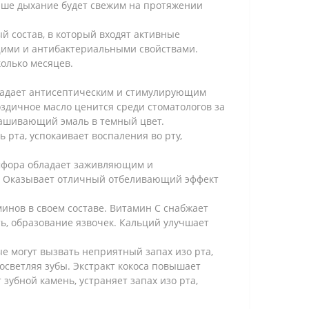
Ваше дыхание будет свежим на протяжении
й состав, в который входят активные
щими и антибактериальными свойствами.
колько месяцев.
обладает антисептическим и стимулирующим
оздичное масло ценится среди стоматологов за
рашивающий эмаль в темный цвет.
 рта, успокаивает воспаления во рту,
амфора обладает заживляющим и
ы. Оказывает отличный отбеливающий эффект
минов в своем составе. Витамин С снабжает
, образование язвочек. Кальций улучшает
е могут вызвать неприятный запах изо рта,
осветляя зубы. Экстракт кокоса повышает
зубной камень, устраняет запах изо рта,