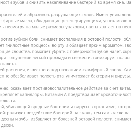
ьности зубов и снизить накапливание бактерий во время сна. 
 красителей и абразивов, разрушающих эмаль. Имеет уникальны
 и эфирные масла, обладающие регенерирующими, успокаиваю
 - несмотря на малые размеры упаковки, пасты хватает на нес
против зубной боли, снимает воспаления в ротовой полости, 
ет гнилостные процессы во рту и обладает ярким ароматом. Гв
ие свойства, помогает убрать с поверхности зубов налет, ок
рит ощущение легкой прохлады и свежести, тонизирует полость
 налета.
тей растения, известного под названием «камфорный лавр». К
епно обезболивает полость рта, уничтожает бактерии и вирус
ению, оказывает противовоспалительное действие за счет вита
крепляет капилляры. Витамин А предотвращает кровоточивость
челюсти.
той, убивающей вредные бактерии и вирусы в организме, которы
ейтрализует воздействие бактерий на эмаль, тем самым слегка 
есны и зубы, избавляет от болезней ротовой полости, снимает 
 десен.