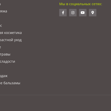
а
Мы в социальных сетях:
ияжа
ос
ая косметика
растной уход
е
 травы
сладости
одаж
е бальзамы