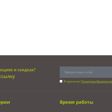
акциях и скидках?
ссылку
Я прочитал
Политика Безопасно
ории
Время работы